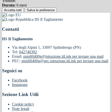
Youtube.
Durata:
6 mesi
Accetta tutti
Salva le preferenze
IIS Il Tagliamento
Contatti
IIS Il Tagliamento
Via degli Alpini 1, 33097 Spilimbergo (PN)
Tel:
042740392
Email:
pnis00400g@istruzione.it
Link per inviare una mail
PEC:
pnis00400g@pec.istruzione.it
Link per inviare una mail
Seguici su
Facebook
Instagram
Sezione Link Utili
Cookie policy
Note legali