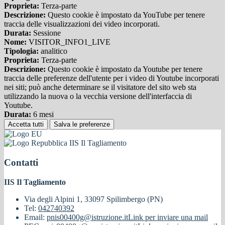
Proprieta:
Terza-parte
Descrizione:
Questo cookie è impostato da YouTube per tenere
traccia delle visualizzazioni dei video incorporati.
Durata:
Sessione
Nome:
VISITOR_INFO1_LIVE
Tipologia:
analitico
Proprieta:
Terza-parte
Descrizione:
Questo cookie è impostato da Youtube per tenere
traccia delle preferenze dell'utente per i video di Youtube incorporati
nei siti; può anche determinare se il visitatore del sito web sta
utilizzando la nuova o la vecchia versione dell'interfaccia di
Youtube.
Durata:
6 mesi
Accetta tutti
Salva le preferenze
IIS Il Tagliamento
Contatti
IIS Il Tagliamento
Via degli Alpini 1, 33097 Spilimbergo (PN)
Tel:
042740392
Email:
pnis00400g@istruzione.it
Link per inviare una mail