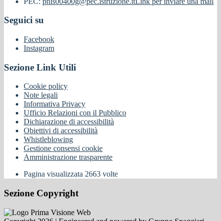
PEC:
pnis00400g@pec.istruzione.it
Link per inviare una mail
Seguici su
Facebook
Instagram
Sezione Link Utili
Cookie policy
Note legali
Informativa Privacy
Ufficio Relazioni con il Pubblico
Dichiarazione di accessibilità
Obiettivi di accessibilità
Whistleblowing
Gestione consensi cookie
Amministrazione trasparente
Pagina visualizzata
2663
volte
Sezione Copyright