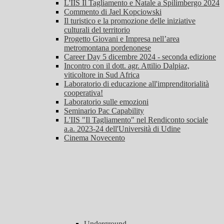
L'IIS Il Tagliamento e Natale a Spilimbergo 2024
Commento di Jael Kopciowski
Il turistico e la promozione delle iniziative
culturali del territorio
Progetto Giovani e Impresa nell’area
metromontana pordenonese
Career Day 5 dicembre 2024 - seconda edizione
Incontro con il dott. agr. Attilio Dalpiaz,
viticoltore in Sud Africa
Laboratorio di educazione all'imprenditorialità
cooperativa!
Laboratorio sulle emozioni
Seminario Pac Capability
L'IIS "Il Tagliamento" nel Rendiconto sociale
a.a. 2023-24 dell'Università di Udine
Cinema Novecento
Underground