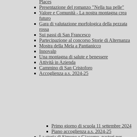
Places
Presentazione del romanzo "Nella tua pelle"
Valore e Comunità - La nostra montagna crea
futuro
Gara di valutazione morfologica della pezzata
rossa
Sui passi di San Francesco
Partecipazione al concorso Storie di Alternanza
Mostra della Mela a Pantianicco
Innovalp
Una montagna di salute e benessere
Attività in Azienda
Cammino di San Cristoforo
Accoglienza a.s. 2024-25
Primo giorno di scuola 11 settembre 2024
Piano accoglienza a.s. 2024-25
La storia di Simone e Giacomo, pastori per