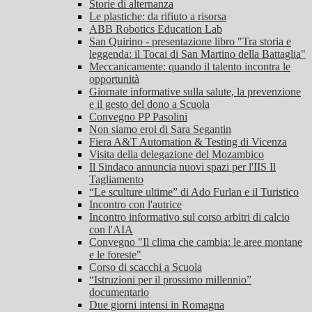
Storie di alternanza
Le plastiche: da rifiuto a risorsa
ABB Robotics Education Lab
San Quirino - presentazione libro "Tra storia e
leggenda: il Tocai di San Martino della Battaglia"
Meccanicamente: quando il talento incontra le
opportunità
Giornate informative sulla salute, la prevenzione
e il gesto del dono a Scuola
Convegno PP Pasolini
Non siamo eroi di Sara Segantin
Fiera A&T Automation & Testing di Vicenza
Visita della delegazione del Mozambico
Il Sindaco annuncia nuovi spazi per l'IIS Il
Tagliamento
“Le sculture ultime” di Ado Furlan e il Turistico
Incontro con l'autrice
Incontro informativo sul corso arbitri di calcio
con l'AIA
Convegno "Il clima che cambia: le aree montane
e le foreste"
Corso di scacchi a Scuola
“Istruzioni per il prossimo millennio”
documentario
Due giorni intensi in Romagna