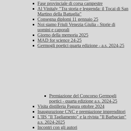
Fase provinciale di corsa campestre
Al Vinitaly "Tra storia e leggenda: il Tocai di San
Martino della Battaglia"
Consegna diplomi 11 gennaio 25
Noi siamo Friuli Venezia Giulia - Storie di
uomini e caporali
Giorno della memoria 2025
MAD for science 24-25
Germogli poetici quarta edizione - a.s. 2024-25
Premiazione del Concorso Germogli
poetici - quarta edizione a.s. 2024-25
Visita distilleria Pagura ottobre 2024
Inaugurazione CNC e premiazione imprenditori
L'IIS "Il Tagliamento" e la rivista "Il Barbacian"
a.s. 2024-2025
Incontri con gli autori