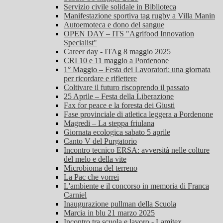
Servizio civile solidale in Biblioteca
Manifestazione sportiva tag rugby a Villa Manin
Autoemoteca e dono del sangue
OPEN DAY – ITS "Agrifood Innovation
Specialist"
Career day - ITAg 8 maggio 2025
CRI 10 e 11 maggio a Pordenone
1° Maggio – Festa dei Lavoratori: una giornata
per ricordare e riflettere
Coltivare il futuro riscoprendo il passato
25 Aprile – Festa della Liberazione
Fax for peace e la foresta dei Giusti
Fase provinciale di atletica leggera a Pordenone
Magredi – La steppa friulana
Giornata ecologica sabato 5 aprile
Canto V del Purgatorio
Incontro tecnico ERSA: avversità nelle colture
del melo e della vite
Microbioma del terreno
La Pac che vorrei
L'ambiente e il concorso in memoria di Franca
Carniel
Inaugurazione pullman della Scuola
Marcia in blu 21 marzo 2025
Incontro tra scuola e lavoro - Lamitex