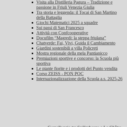
Visita alla Distilleria Pagura – Tradizione e
passione in Friuli Venezia Giulia
Tra storia e leggenda: il Tocai di San Martino
della Battaglia
Giochi Matematici 2025 a squadre
Sui passi di San Francesco
Attività con Confcooperative
Docufilm “Magredi: la steppa friulana”
Chatverde: Fai, Vivi, Guida il Cambiamento
Giardini sostenibili a villa Policreti
Mostra regionale della mela Pantianicco
Premiazioni sportive e concorso: la Scuola più
sportiva
Le piante fiorite e i prodotti del Punto vendita
Corso ZEISS - PON POC
Internazionalizzazione della Scuola a.s. 2025-26