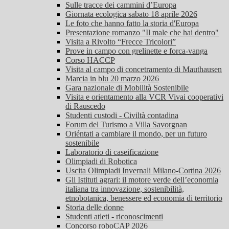
Sulle tracce dei cammini d’Europa
Giornata ecologica sabato 18 aprile 2026
Le foto che hanno fatto la storia d'Europa
Presentazione romanzo "Il male che hai dentro"
Visita a Rivolto “Frecce Tricolori”
Prove in campo con grelinette e forca-vanga
Corso HACCP
Visita al campo di concetramento di Mauthausen
Marcia in blu 20 marzo 2026
Gara nazionale di Mobilità Sostenibile
Visita e orientamento alla VCR Vivai cooperativi
di Rauscedo
Studenti custodi - Civiltà contadina
Forum del Turismo a Villa Savorgnan
Oriéntati a cambiare il mondo, per un futuro
sostenibile
Laboratorio di caseificazione
Olimpiadi di Robotica
Uscita Olimpiadi Invernali Milano-Cortina 2026
Gli Istituti agrari: il motore verde dell’economia
italiana tra innovazione, sostenibilità,
etnobotanica, benessere ed economia di territorio
Storia delle donne
Studenti atleti - riconoscimenti
Concorso roboCAP 2026