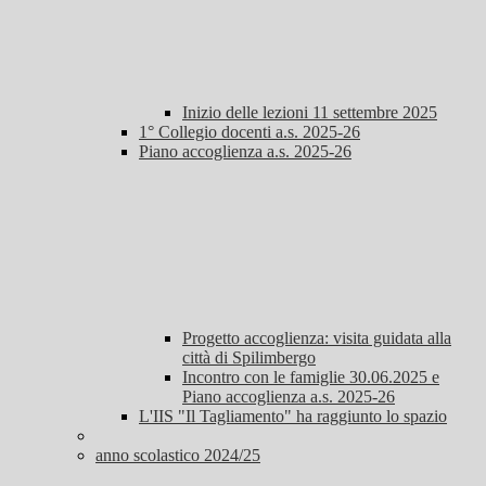
Inizio delle lezioni 11 settembre 2025
1° Collegio docenti a.s. 2025-26
Piano accoglienza a.s. 2025-26
Progetto accoglienza: visita guidata alla
città di Spilimbergo
Incontro con le famiglie 30.06.2025 e
Piano accoglienza a.s. 2025-26
L'IIS "Il Tagliamento" ha raggiunto lo spazio
anno scolastico 2024/25