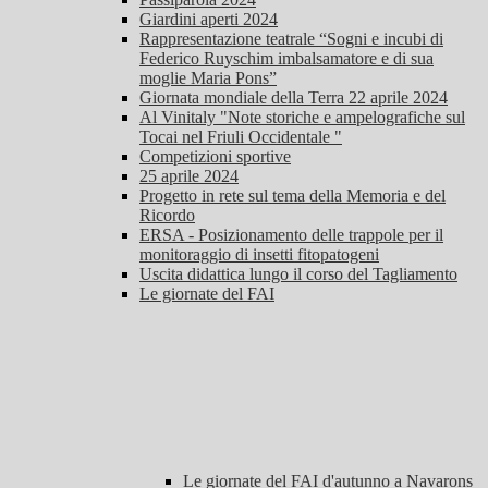
Giardini aperti 2024
Rappresentazione teatrale “Sogni e incubi di
Federico Ruyschim imbalsamatore e di sua
moglie Maria Pons”
Giornata mondiale della Terra 22 aprile 2024
Al Vinitaly "Note storiche e ampelografiche sul
Tocai nel Friuli Occidentale "
Competizioni sportive
25 aprile 2024
Progetto in rete sul tema della Memoria e del
Ricordo
ERSA - Posizionamento delle trappole per il
monitoraggio di insetti fitopatogeni
Uscita didattica lungo il corso del Tagliamento
Le giornate del FAI
Le giornate del FAI d'autunno a Navarons