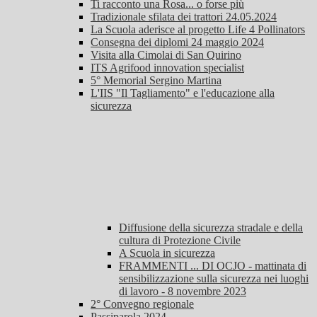
Ti racconto una Rosa... o forse più
Tradizionale sfilata dei trattori 24.05.2024
La Scuola aderisce al progetto Life 4 Pollinators
Consegna dei diplomi 24 maggio 2024
Visita alla Cimolai di San Quirino
ITS Agrifood innovation specialist
5° Memorial Sergino Martina
L'IIS "Il Tagliamento" e l'educazione alla
sicurezza
Diffusione della sicurezza stradale e della
cultura di Protezione Civile
A Scuola in sicurezza
FRAMMENTI ... DI OCJO - mattinata di
sensibilizzazione sulla sicurezza nei luoghi
di lavoro - 8 novembre 2023
2° Convegno regionale
Passiparola 2024