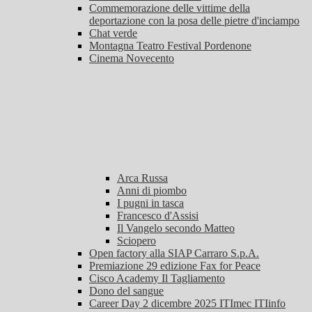
Commemorazione delle vittime della
deportazione con la posa delle pietre d'inciampo
Chat verde
Montagna Teatro Festival Pordenone
Cinema Novecento
Arca Russa
Anni di piombo
I pugni in tasca
Francesco d'Assisi
Il Vangelo secondo Matteo
Sciopero
Open factory alla SIAP Carraro S.p.A.
Premiazione 29 edizione Fax for Peace
Cisco Academy Il Tagliamento
Dono del sangue
Career Day 2 dicembre 2025 ITImec ITIinfo