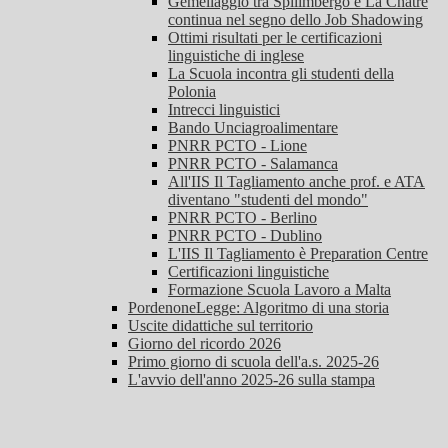
Gemellaggio tra Spilimbergo e La Châtre
continua nel segno dello Job Shadowing
Ottimi risultati per le certificazioni
linguistiche di inglese
La Scuola incontra gli studenti della
Polonia
Intrecci linguistici
Bando Unciagroalimentare
PNRR PCTO - Lione
PNRR PCTO - Salamanca
All'IIS Il Tagliamento anche prof. e ATA
diventano "studenti del mondo"
PNRR PCTO - Berlino
PNRR PCTO - Dublino
L'IIS Il Tagliamento è Preparation Centre
Certificazioni linguistiche
Formazione Scuola Lavoro a Malta
PordenoneLegge: Algoritmo di una storia
Uscite didattiche sul territorio
Giorno del ricordo 2026
Primo giorno di scuola dell'a.s. 2025-26
L'avvio dell'anno 2025-26 sulla stampa