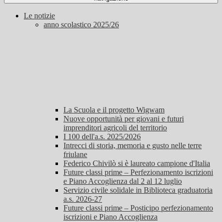
Le notizie
anno scolastico 2025/26
La Scuola e il progetto Wigwam
Nuove opportunità per giovani e futuri
imprenditori agricoli del territorio
I 100 dell'a.s. 2025/2026
Intrecci di storia, memoria e gusto nelle terre
friulane
Federico Chivilò si è laureato campione d'Italia
Future classi prime – Perfezionamento iscrizioni
e Piano Accoglienza dal 2 al 12 luglio
Servizio civile solidale in Biblioteca graduatoria
a.s. 2026-27
Future classi prime – Posticipo perfezionamento
iscrizioni e Piano Accoglienza