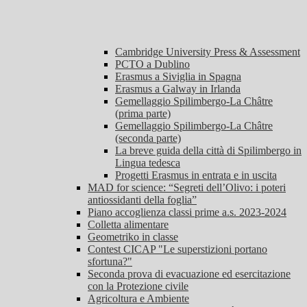
Cambridge University Press & Assessment
PCTO a Dublino
Erasmus a Siviglia in Spagna
Erasmus a Galway in Irlanda
Gemellaggio Spilimbergo-La Châtre
(prima parte)
Gemellaggio Spilimbergo-La Châtre
(seconda parte)
La breve guida della città di Spilimbergo in
Lingua tedesca
Progetti Erasmus in entrata e in uscita
MAD for science: “Segreti dell’Olivo: i poteri
antiossidanti della foglia”
Piano accoglienza classi prime a.s. 2023-2024
Colletta alimentare
Geometriko in classe
Contest CICAP "Le superstizioni portano
sfortuna?"
Seconda prova di evacuazione ed esercitazione
con la Protezione civile
Agricoltura e Ambiente