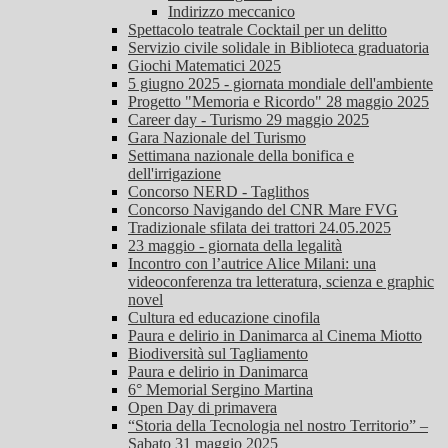
Indirizzo meccanico
Spettacolo teatrale Cocktail per un delitto
Servizio civile solidale in Biblioteca graduatoria
Giochi Matematici 2025
5 giugno 2025 - giornata mondiale dell'ambiente
Progetto "Memoria e Ricordo" 28 maggio 2025
Career day - Turismo 29 maggio 2025
Gara Nazionale del Turismo
Settimana nazionale della bonifica e
dell'irrigazione
Concorso NERD - Taglithos
Concorso Navigando del CNR Mare FVG
Tradizionale sfilata dei trattori 24.05.2025
23 maggio - giornata della legalità
Incontro con l’autrice Alice Milani: una
videoconferenza tra letteratura, scienza e graphic
novel
Cultura ed educazione cinofila
Paura e delirio in Danimarca al Cinema Miotto
Biodiversità sul Tagliamento
Paura e delirio in Danimarca
6° Memorial Sergino Martina
Open Day di primavera
“Storia della Tecnologia nel nostro Territorio” –
Sabato 31 maggio 2025