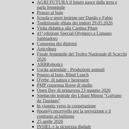
AGRI FUTURA il futuro nasce dalla terra e
parla femminile
Pranzo al buio
Scuola e sport insieme per Danilo e Fabio
Tradizionale sfilata dei trattori 29.05.2026
Visita didattica alla Cantina Pitars
41ª edizione Special Olympics a Lignano
Sabbiadoro
Consegna dei diplomi
Apicoltura
Finale femminile del Trofeo Nazionale di Scacchi
2026
ABBRobotics
Uscita aziendale - Produzioni animali
Pranzo al buio- Blind Lunch
D'erbe, di natura e benessere
PMP consegna Borse di studio
Open Day di primavera 23 maggio 2026
Spettacolo teatrale dei Libani Monni "Galvano
da Tauriano"
In viaggio verso la cooperazione
#post@concervello per la prevezione e il
contrasto al bullismo
25 aprile 2026
INSIEL e la sicurezza digitale