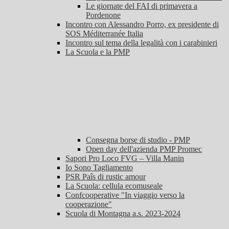
Le giornate del FAI di primavera a
Pordenone
Incontro con Alessandro Porro, ex presidente di
SOS Méditerranée Italia
Incontro sul tema della legalità con i carabinieri
La Scuola e la PMP
Consegna borse di studio - PMP
Open day dell'azienda PMP Promec
Sapori Pro Loco FVG – Villa Manin
Io Sono Tagliamento
PSR Paîs di rustic amour
La Scuola: cellula ecomuseale
Confcooperative "In viaggio verso la
cooperazione"
Scuola di Montagna a.s. 2023-2024