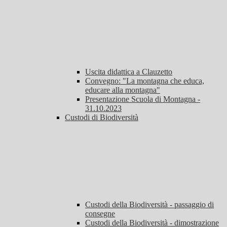
Uscita didattica a Clauzetto
Convegno: "La montagna che educa,
educare alla montagna"
Presentazione Scuola di Montagna -
31.10.2023
Custodi di Biodiversità
Custodi della Biodiversità - passaggio di
consegne
Custodi della Biodiversità - dimostrazione