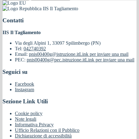
IIS Il Tagliamento
Contatti
IIS Il Tagliamento
Via degli Alpini 1, 33097 Spilimbergo (PN)
Tel:
042740392
Email:
pnis00400g@istruzione.it
Link per inviare una mail
PEC:
pnis00400g@pec.istruzione.it
Link per inviare una mail
Seguici su
Facebook
Instagram
Sezione Link Utili
Cookie policy
Note legali
Informativa Privacy
Ufficio Relazioni con il Pubblico
Dichiarazione di accessibilità