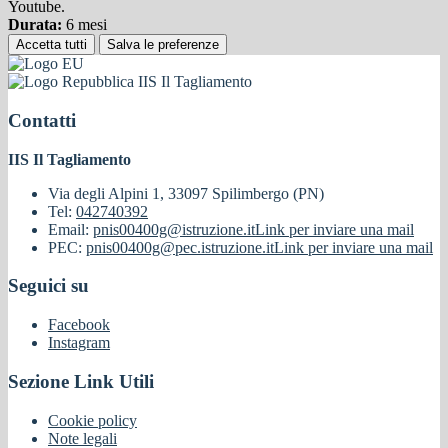
Youtube.
Durata:
6 mesi
Accetta tutti
Salva le preferenze
IIS Il Tagliamento
Contatti
IIS Il Tagliamento
Via degli Alpini 1, 33097 Spilimbergo (PN)
Tel:
042740392
Email:
pnis00400g@istruzione.it
Link per inviare una mail
PEC:
pnis00400g@pec.istruzione.it
Link per inviare una mail
Seguici su
Facebook
Instagram
Sezione Link Utili
Cookie policy
Note legali