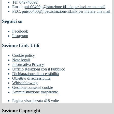
Tel:
042740392
Email:
pnis00400g@istruzione.it
Link per inviare una mail
PEC:
pnis00400g@pec.istruzione.it
Link per inviare una mail
Seguici su
Facebook
Instagram
Sezione Link Utili
Cookie policy
Note legali
Informativa Privacy
Ufficio Relazioni con il Pubblico
Dichiarazione di accessibilità
Obiettivi di accessibilità
Whistleblowing
Gestione consensi cookie
Amministrazione trasparente
Pagina visualizzata
418
volte
Sezione Copyright