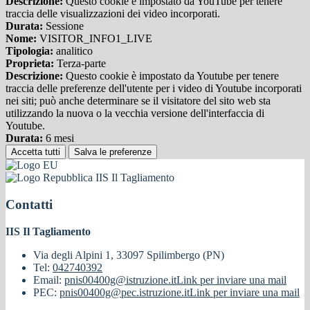
Descrizione:
Questo cookie è impostato da YouTube per tenere
traccia delle visualizzazioni dei video incorporati.
Durata:
Sessione
Nome:
VISITOR_INFO1_LIVE
Tipologia:
analitico
Proprieta:
Terza-parte
Descrizione:
Questo cookie è impostato da Youtube per tenere
traccia delle preferenze dell'utente per i video di Youtube incorporati
nei siti; può anche determinare se il visitatore del sito web sta
utilizzando la nuova o la vecchia versione dell'interfaccia di
Youtube.
Durata:
6 mesi
Accetta tutti
Salva le preferenze
IIS Il Tagliamento
Contatti
IIS Il Tagliamento
Via degli Alpini 1, 33097 Spilimbergo (PN)
Tel:
042740392
Email:
pnis00400g@istruzione.it
Link per inviare una mail
PEC:
pnis00400g@pec.istruzione.it
Link per inviare una mail