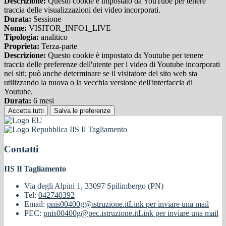
Descrizione:
Questo cookie è impostato da YouTube per tenere
traccia delle visualizzazioni dei video incorporati.
Durata:
Sessione
Nome:
VISITOR_INFO1_LIVE
Tipologia:
analitico
Proprieta:
Terza-parte
Descrizione:
Questo cookie è impostato da Youtube per tenere
traccia delle preferenze dell'utente per i video di Youtube incorporati
nei siti; può anche determinare se il visitatore del sito web sta
utilizzando la nuova o la vecchia versione dell'interfaccia di
Youtube.
Durata:
6 mesi
Accetta tutti
Salva le preferenze
IIS Il Tagliamento
Contatti
IIS Il Tagliamento
Via degli Alpini 1, 33097 Spilimbergo (PN)
Tel:
042740392
Email:
pnis00400g@istruzione.it
Link per inviare una mail
PEC:
pnis00400g@pec.istruzione.it
Link per inviare una mail