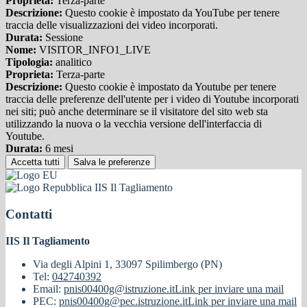
Proprieta:
Terza-parte
Descrizione:
Questo cookie è impostato da YouTube per tenere
traccia delle visualizzazioni dei video incorporati.
Durata:
Sessione
Nome:
VISITOR_INFO1_LIVE
Tipologia:
analitico
Proprieta:
Terza-parte
Descrizione:
Questo cookie è impostato da Youtube per tenere
traccia delle preferenze dell'utente per i video di Youtube incorporati
nei siti; può anche determinare se il visitatore del sito web sta
utilizzando la nuova o la vecchia versione dell'interfaccia di
Youtube.
Durata:
6 mesi
Accetta tutti
Salva le preferenze
IIS Il Tagliamento
Contatti
IIS Il Tagliamento
Via degli Alpini 1, 33097 Spilimbergo (PN)
Tel:
042740392
Email:
pnis00400g@istruzione.it
Link per inviare una mail
PEC:
pnis00400g@pec.istruzione.it
Link per inviare una mail