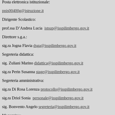
Posta elettronica istituzionale
:
pnis00400g@istruzione.it
Dirigente Scolastico
:
prof.ssa D’Andrea Lucia
istsup@isspilimbergo.gov.it
Direttore s.g.a.
:
sig.ra Jogna Flavia
dsga@isspilimbergo.gov.it
Segreteria didattica
:
sig. Zuliani Marino
didattica@isspilimbergo.gov.it
sig.ra Perin Susanna
stage@isspilimbergo.gov.it
Segreteria amministrativa
:
sig.ra Di Rosa Lorenza
protocollo@isspilimbergo.gov.it
sig.ra Driol Sonia
personale@isspilimbergo.gov.it
sig. Bonvento Angelo
segreteria@isspilimbergo.gov.it