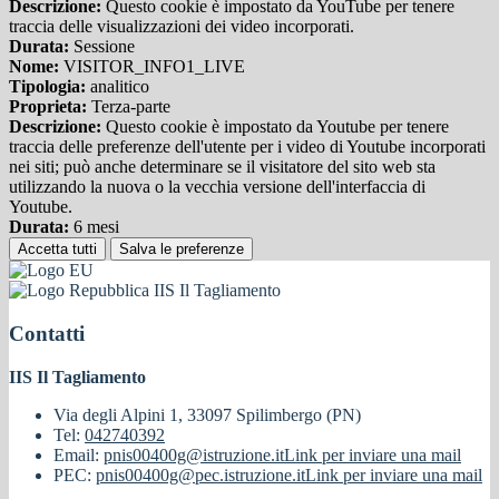
Descrizione:
Questo cookie è impostato da YouTube per tenere
traccia delle visualizzazioni dei video incorporati.
Durata:
Sessione
Nome:
VISITOR_INFO1_LIVE
Tipologia:
analitico
Proprieta:
Terza-parte
Descrizione:
Questo cookie è impostato da Youtube per tenere
traccia delle preferenze dell'utente per i video di Youtube incorporati
nei siti; può anche determinare se il visitatore del sito web sta
utilizzando la nuova o la vecchia versione dell'interfaccia di
Youtube.
Durata:
6 mesi
Accetta tutti
Salva le preferenze
IIS Il Tagliamento
Contatti
IIS Il Tagliamento
Via degli Alpini 1, 33097 Spilimbergo (PN)
Tel:
042740392
Email:
pnis00400g@istruzione.it
Link per inviare una mail
PEC:
pnis00400g@pec.istruzione.it
Link per inviare una mail