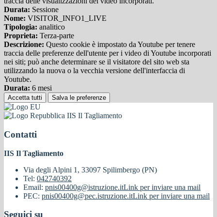
traccia delle visualizzazioni dei video incorporati.
Durata:
Sessione
Nome:
VISITOR_INFO1_LIVE
Tipologia:
analitico
Proprieta:
Terza-parte
Descrizione:
Questo cookie è impostato da Youtube per tenere
traccia delle preferenze dell'utente per i video di Youtube incorporati
nei siti; può anche determinare se il visitatore del sito web sta
utilizzando la nuova o la vecchia versione dell'interfaccia di
Youtube.
Durata:
6 mesi
Accetta tutti
Salva le preferenze
IIS Il Tagliamento
Contatti
IIS Il Tagliamento
Via degli Alpini 1, 33097 Spilimbergo (PN)
Tel:
042740392
Email:
pnis00400g@istruzione.it
Link per inviare una mail
PEC:
pnis00400g@pec.istruzione.it
Link per inviare una mail
Seguici su