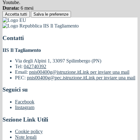
Youtube.
Durata:
6 mesi
Accetta tutti
Salva le preferenze
IIS Il Tagliamento
Contatti
IIS Il Tagliamento
Via degli Alpini 1, 33097 Spilimbergo (PN)
Tel:
042740392
Email:
pnis00400g@istruzione.it
Link per inviare una mail
PEC:
pnis00400g@pec.istruzione.it
Link per inviare una mail
Seguici su
Facebook
Instagram
Sezione Link Utili
Cookie policy
Note legali