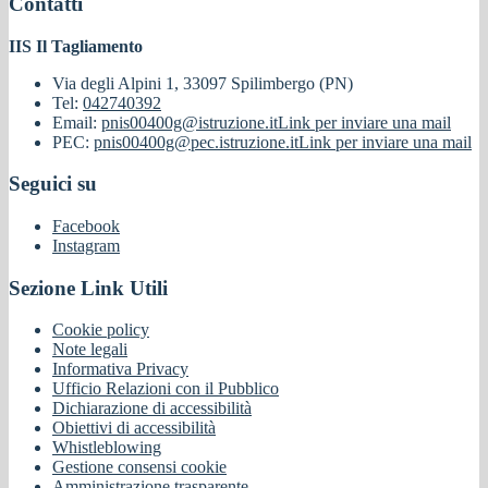
Contatti
IIS Il Tagliamento
Via degli Alpini 1, 33097 Spilimbergo (PN)
Tel:
042740392
Email:
pnis00400g@istruzione.it
Link per inviare una mail
PEC:
pnis00400g@pec.istruzione.it
Link per inviare una mail
Seguici su
Facebook
Instagram
Sezione Link Utili
Cookie policy
Note legali
Informativa Privacy
Ufficio Relazioni con il Pubblico
Dichiarazione di accessibilità
Obiettivi di accessibilità
Whistleblowing
Gestione consensi cookie
Amministrazione trasparente