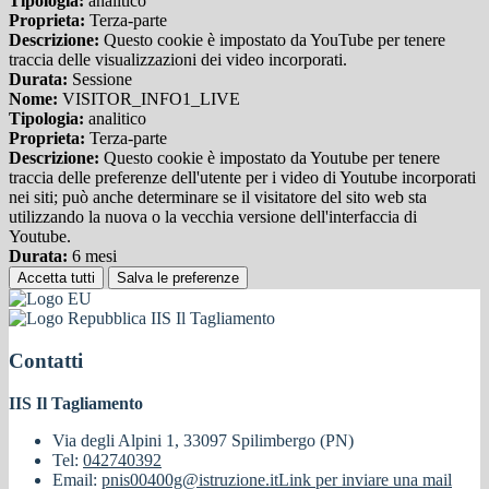
Tipologia:
analitico
Proprieta:
Terza-parte
Descrizione:
Questo cookie è impostato da YouTube per tenere
traccia delle visualizzazioni dei video incorporati.
Durata:
Sessione
Nome:
VISITOR_INFO1_LIVE
Tipologia:
analitico
Proprieta:
Terza-parte
Descrizione:
Questo cookie è impostato da Youtube per tenere
traccia delle preferenze dell'utente per i video di Youtube incorporati
nei siti; può anche determinare se il visitatore del sito web sta
utilizzando la nuova o la vecchia versione dell'interfaccia di
Youtube.
Durata:
6 mesi
Accetta tutti
Salva le preferenze
IIS Il Tagliamento
Contatti
IIS Il Tagliamento
Via degli Alpini 1, 33097 Spilimbergo (PN)
Tel:
042740392
Email:
pnis00400g@istruzione.it
Link per inviare una mail