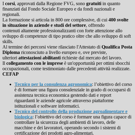
I
corsi
, approvati dalla Regione FVG, sono
gratuiti
in quanto
finanziati dal Fondo Sociale Europeo e da fondi nazionali e
regionali.
La formazione si articola in 800 ore complessive, di cui
400 svolte
in situazione in aziende e studi del settore
, offrendo
contenuti altamente profession
alizzanti con forte attenzione allo
sviluppo di competenze di tipo pratico oltre che allo sviluppo di soft
skills.
Al termine dei percorsi viene rilasciato l'Attestato di
Qualifica Posta
Diploma
riconosciuto a livello europeo e, ove previste,
ulteriori
attestazioni abilitanti
richieste dal mercato del lavoro.
Il
collegamento con le imprese
è un'opportunità per ottimi sbocchi
occupazionali, come testimoniato dalle precedenti attività realizzate.
CEFAP
Tecnico per la consulenza agronomica
: l’obiettivo del corso
è di formare una figura consulenziale in grado di occuparsi di
assistenza tecnica economica gestendo dati e report
riguardanti le aziende agricole attraverso piattaforme
istituzionali e software informatici.
Tecnico del controllo della produzione agroalimentare e
biologica
: l’obiettivo del corso è formare una figura capace di
controllare la sicurezza degli ambienti di lavoro, delle
macchine e dei lavoratori, operando secondo i sistemi di
certificazione dei prodotti agro-alimentari.