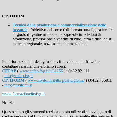
CIVIFORM
Tecnico della produzione e commercializzazione delle
bevande
: l’obiettivo del corso è di formare una figura tecnica
in grado di gestire in modo consapevole tutte le fasi di
produzione, promozione e vendita di vino, birra e distillati sul
mercato regionale, nazionale e internazionale.
Per informazio
ni di dettaglio si invita a visionare i siti web e
contattare i partner che erogano i corsi:
CEFAP
(
www.cefap.fvg.it/it/31256
) t.0432.821111
-
info@cefap.fvg.it
CIVIFORM
(
www.civiform.it/ifts-post-
diploma/
) t.0432.705811
-
info@civiform.it
www.formazioneiftsfvg.it
Notizie
Questo sito o gli strumenti terzi da questo utilizzati si avvalgono di
cookie necessari al funzionamento ed utili alle finalità illustrate nella