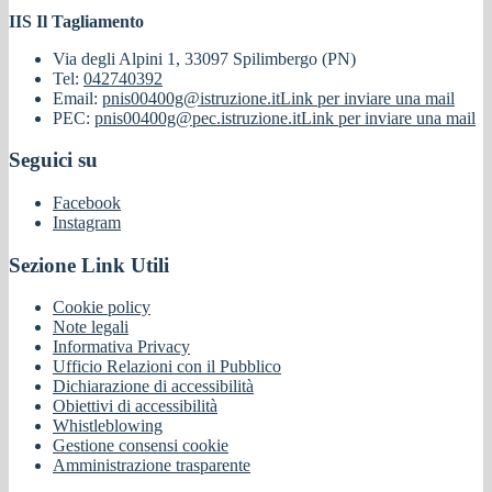
IIS Il Tagliamento
Via degli Alpini 1, 33097 Spilimbergo (PN)
Tel:
042740392
Email:
pnis00400g@istruzione.it
Link per inviare una mail
PEC:
pnis00400g@pec.istruzione.it
Link per inviare una mail
Seguici su
Facebook
Instagram
Sezione Link Utili
Cookie policy
Note legali
Informativa Privacy
Ufficio Relazioni con il Pubblico
Dichiarazione di accessibilità
Obiettivi di accessibilità
Whistleblowing
Gestione consensi cookie
Amministrazione trasparente