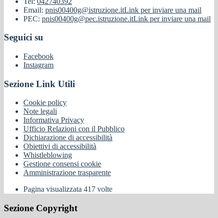
Tel:
042740392
Email:
pnis00400g@istruzione.it
Link per inviare una mail
PEC:
pnis00400g@pec.istruzione.it
Link per inviare una mail
Seguici su
Facebook
Instagram
Sezione Link Utili
Cookie policy
Note legali
Informativa Privacy
Ufficio Relazioni con il Pubblico
Dichiarazione di accessibilità
Obiettivi di accessibilità
Whistleblowing
Gestione consensi cookie
Amministrazione trasparente
Pagina visualizzata
417
volte
Sezione Copyright