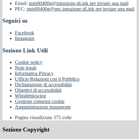
Email:
pnis00400g@istruzione.it
Link per inviare una mail
PEC:
pnis00400g@pec.istruzione.it
Link per inviare una mail
Seguici su
Facebook
Instagram
Sezione Link Utili
Cookie policy
Note legali
Informativa Privacy
Ufficio Relazioni con il Pubblico
Dichiarazione di accessibilità
Obiettivi di accessibilità
Whistleblowing
Gestione consensi cookie
Amministrazione trasparente
Pagina visualizzata
375
volte
Sezione Copyright