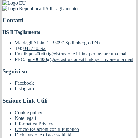
IIS Il Tagliamento
Contatti
IIS Il Tagliamento
Via degli Alpini 1, 33097 Spilimbergo (PN)
Tel:
042740392
Email:
pnis00400g@istruzione.it
Link per inviare una mail
PEC:
pnis00400g@pec.istruzione.it
Link per inviare una mail
Seguici su
Facebook
Instagram
Sezione Link Utili
Cookie policy
Note legali
Informativa Privacy
Ufficio Relazioni con il Pubblico
Dichiarazione di accessibilità