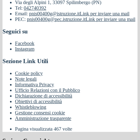
Via degli Alpini 1, 33097 Spilimbergo (PN)
Tel:
042740392
Email:
pnis00400g@istruzione.it
Link per inviare una mail
PEC:
pnis00400g@pec.istruzione.it
Link per inviare una mail
Seguici su
Facebook
Instagram
Sezione Link Utili
Cookie policy
Note legali
Informativa Privacy
Ufficio Relazioni con il Pubblico
Dichiarazione di accessibilità
Obiettivi di accessibilità
Whistleblowing
Gestione consensi cookie
Amministrazione trasparente
Pagina visualizzata
467
volte