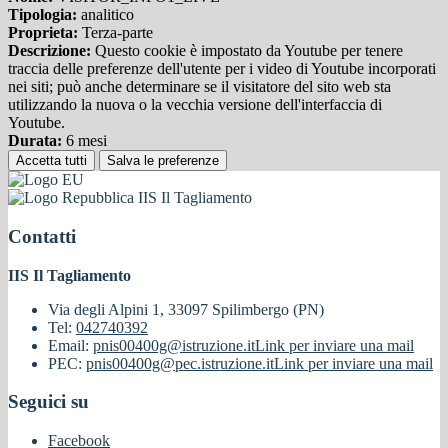
Tipologia:
analitico
Proprieta:
Terza-parte
Descrizione:
Questo cookie è impostato da Youtube per tenere
traccia delle preferenze dell'utente per i video di Youtube incorporati
nei siti; può anche determinare se il visitatore del sito web sta
utilizzando la nuova o la vecchia versione dell'interfaccia di
Youtube.
Durata:
6 mesi
Accetta tutti
Salva le preferenze
IIS Il Tagliamento
Contatti
IIS Il Tagliamento
Via degli Alpini 1, 33097 Spilimbergo (PN)
Tel:
042740392
Email:
pnis00400g@istruzione.it
Link per inviare una mail
PEC:
pnis00400g@pec.istruzione.it
Link per inviare una mail
Seguici su
Facebook