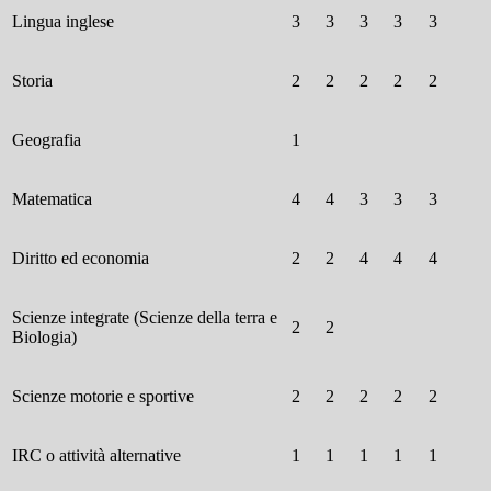
Lingua inglese
3
3
3
3
3
Storia
2
2
2
2
2
Geografia
1
Matematica
4
4
3
3
3
Diritto ed economia
2
2
4
4
4
Scienze integrate (Scienze della terra e
2
2
Biologia)
Scienze motorie e sportive
2
2
2
2
2
IRC o attività alternative
1
1
1
1
1