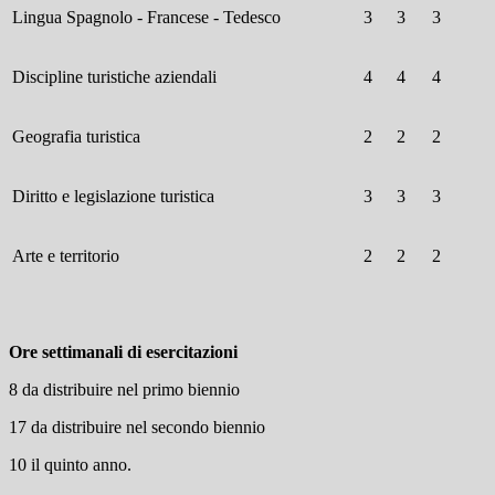
Lingua Spagnolo - Francese - Tedesco
3
3
3
Discipline turistiche aziendali
4
4
4
Geografia turistica
2
2
2
Diritto e legislazione turistica
3
3
3
Arte e territorio
2
2
2
Ore settimanali di esercitazioni
8 da distribuire nel primo biennio
17 da distribuire nel secondo biennio
10 il quinto anno.