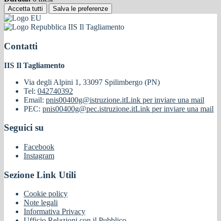
Accetta tutti
Salva le preferenze
IIS Il Tagliamento
Contatti
IIS Il Tagliamento
Via degli Alpini 1, 33097 Spilimbergo (PN)
Tel:
042740392
Email:
pnis00400g@istruzione.it
Link per inviare una mail
PEC:
pnis00400g@pec.istruzione.it
Link per inviare una mail
Seguici su
Facebook
Instagram
Sezione Link Utili
Cookie policy
Note legali
Informativa Privacy
Ufficio Relazioni con il Pubblico