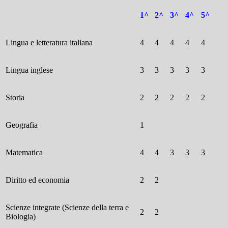
1^
2^
3^
4^
5^
Lingua e letteratura italiana
4
4
4
4
4
Lingua inglese
3
3
3
3
3
Storia
2
2
2
2
2
Geografia
1
Matematica
4
4
3
3
3
Diritto ed economia
2
2
Scienze integrate (Scienze della terra e
2
2
Biologia)