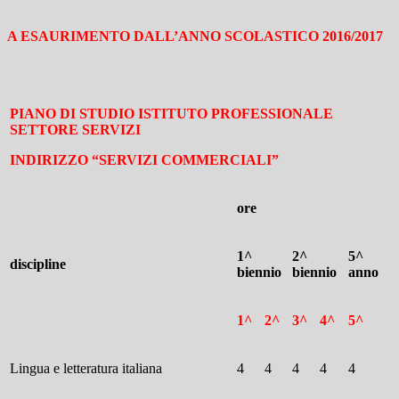
A ESAURIMENTO DALL’ANNO SCOLASTICO 2016/2017
PIANO DI STUDIO ISTITUTO PROFESSIONALE
SETTORE SERVIZI
INDIRIZZO “SERVIZI COMMERCIALI”
ore
1^
2^
5^
discipline
biennio
biennio
anno
1^
2^
3^
4^
5^
Lingua e letteratura italiana
4
4
4
4
4