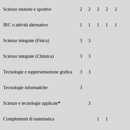
Scienze motorie e sportive
2
2
2
2
2
IRC o attività alternative
1
1
1
1
1
Scienze integrate (Fisica)
3
3
Scienze integrate (Chimica)
3
3
Tecnologie e rappresentazione grafica
3
3
Tecnologie informatiche
3
Scienze e tecnologie applicate
*
3
Complementi di matematica
1
1