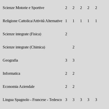
Scienze Motorie e Sportive
2
2
2
2
2
Religione Cattolica/Attività Alternative
1
1
1
1
1
Scienze integrate (Fisica)
2
Scienze integrate (Chimica)
2
Geografia
3
3
Informatica
2
2
Economia Aziendale
2
2
Lingua Spagnolo - Francese - Tedesco
3
3
3
3
3