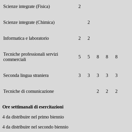
Scienze integrate (Fisica)
2
Scienze integrate (Chimica)
2
Informatica e laboratorio
2
2
Tecniche professionali servizi
5
5
8
8
8
commerciali
Seconda lingua straniera
3
3
3
3
3
Tecniche di comunicazione
2
2
2
Ore settimanali di esercitazioni
4 da distribuire nel primo biennio
4 da distribuire nel secondo biennio