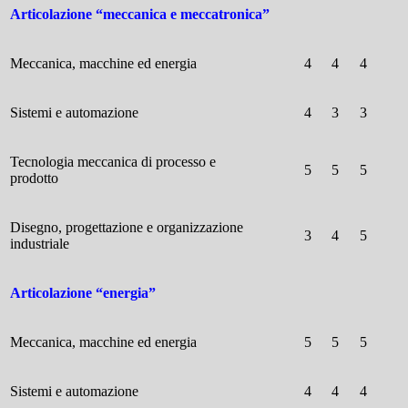
Articolazione “meccanica e meccatronica”
Meccanica, macchine ed energia
4
4
4
Sistemi e automazione
4
3
3
Tecnologia meccanica di processo e
5
5
5
prodotto
Disegno, progettazione e organizzazione
3
4
5
industriale
Articolazione “energia”
Meccanica, macchine ed energia
5
5
5
Sistemi e automazione
4
4
4