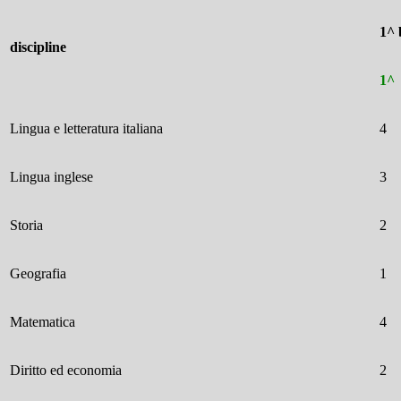
1^ 
discipline
1^
Lingua e letteratura italiana
4
Lingua inglese
3
Storia
2
Geografia
1
Matematica
4
Diritto ed economia
2