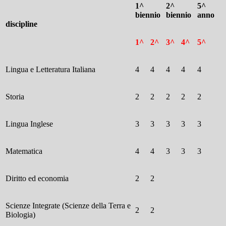
1^
2^
5^
biennio
biennio
anno
discipline
1^
2^
3^
4^
5^
Lingua e Letteratura Italiana
4
4
4
4
4
Storia
2
2
2
2
2
Lingua Inglese
3
3
3
3
3
Matematica
4
4
3
3
3
Diritto ed economia
2
2
Scienze Integrate (Scienze della Terra e
2
2
Biologia)