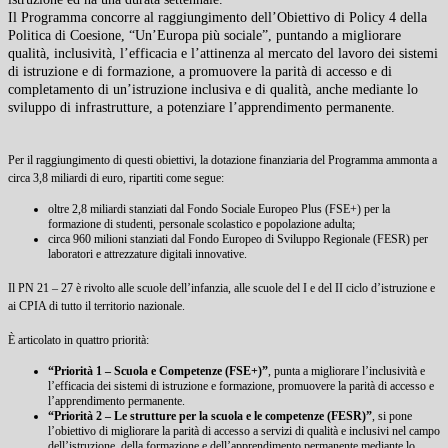
Il Programma concorre al raggiungimento dell’Obiettivo di Policy 4 della
Politica di Coesione, “Un’Europa più sociale”, puntando a migliorare
qualità, inclusività, l’efficacia e l’attinenza al mercato del lavoro dei sistemi
di istruzione e di formazione, a promuovere la parità di accesso e di
completamento di un’istruzione inclusiva e di qualità, anche mediante lo
sviluppo di infrastrutture, a potenziare l’apprendimento permanente.
Per il raggiungimento di questi obiettivi, la dotazione finanziaria del Programma ammonta a
circa 3,8 miliardi di euro, ripartiti come segue:
oltre 2,8 miliardi stanziati dal Fondo Sociale Europeo Plus (FSE+) per la
formazione di studenti, personale scolastico e popolazione adulta;
circa 960 milioni stanziati dal Fondo Europeo di Sviluppo Regionale (FESR) per
laboratori e attrezzature digitali innovative.
Il PN 21 – 27 è rivolto alle scuole dell’infanzia, alle scuole del I e del II ciclo d’istruzione e
ai CPIA di tutto il territorio nazionale.
È articolato in quattro priorità:
“Priorità 1 – Scuola e Competenze (FSE+)”
, punta a migliorare l’inclusività e
l’efficacia dei sistemi di istruzione e formazione, promuovere la parità di accesso e
l’apprendimento permanente.
“Priorità 2 – Le strutture per la scuola e le competenze (FESR)”
, si pone
l’obiettivo di migliorare la parità di accesso a servizi di qualità e inclusivi nel campo
dell’istruzione, della formazione e dell’apprendimento permanente mediante lo