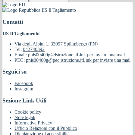
IIS Il Tagliamento
Contatti
IIS Il Tagliamento
Via degli Alpini 1, 33097 Spilimbergo (PN)
Tel:
042740392
Email:
pnis00400g@istruzione.it
Link per inviare una mail
PEC:
pnis00400g@pec.istruzione.it
Link per inviare una mail
Seguici su
Facebook
Instagram
Sezione Link Utili
Cookie policy
Note legali
Informativa Privacy
Ufficio Relazioni con il Pubblico
Dichiarazione di accessibilità