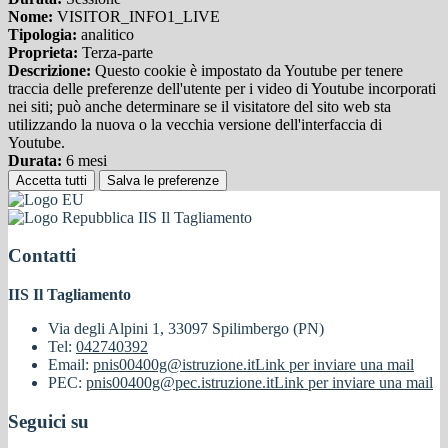
Nome:
VISITOR_INFO1_LIVE
Tipologia:
analitico
Proprieta:
Terza-parte
Descrizione:
Questo cookie è impostato da Youtube per tenere
traccia delle preferenze dell'utente per i video di Youtube incorporati
nei siti; può anche determinare se il visitatore del sito web sta
utilizzando la nuova o la vecchia versione dell'interfaccia di
Youtube.
Durata:
6 mesi
Accetta tutti
Salva le preferenze
IIS Il Tagliamento
Contatti
IIS Il Tagliamento
Via degli Alpini 1, 33097 Spilimbergo (PN)
Tel:
042740392
Email:
pnis00400g@istruzione.it
Link per inviare una mail
PEC:
pnis00400g@pec.istruzione.it
Link per inviare una mail
Seguici su