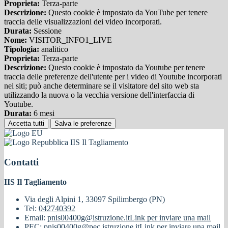
Proprieta:
Terza-parte
Descrizione:
Questo cookie è impostato da YouTube per tenere
traccia delle visualizzazioni dei video incorporati.
Durata:
Sessione
Nome:
VISITOR_INFO1_LIVE
Tipologia:
analitico
Proprieta:
Terza-parte
Descrizione:
Questo cookie è impostato da Youtube per tenere
traccia delle preferenze dell'utente per i video di Youtube incorporati
nei siti; può anche determinare se il visitatore del sito web sta
utilizzando la nuova o la vecchia versione dell'interfaccia di
Youtube.
Durata:
6 mesi
Accetta tutti
Salva le preferenze
IIS Il Tagliamento
Contatti
IIS Il Tagliamento
Via degli Alpini 1, 33097 Spilimbergo (PN)
Tel:
042740392
Email:
pnis00400g@istruzione.it
Link per inviare una mail
PEC:
pnis00400g@pec.istruzione.it
Link per inviare una mail