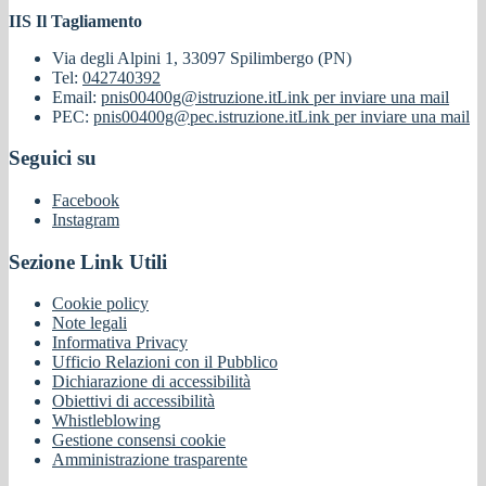
IIS Il Tagliamento
Via degli Alpini 1, 33097 Spilimbergo (PN)
Tel:
042740392
Email:
pnis00400g@istruzione.it
Link per inviare una mail
PEC:
pnis00400g@pec.istruzione.it
Link per inviare una mail
Seguici su
Facebook
Instagram
Sezione Link Utili
Cookie policy
Note legali
Informativa Privacy
Ufficio Relazioni con il Pubblico
Dichiarazione di accessibilità
Obiettivi di accessibilità
Whistleblowing
Gestione consensi cookie
Amministrazione trasparente