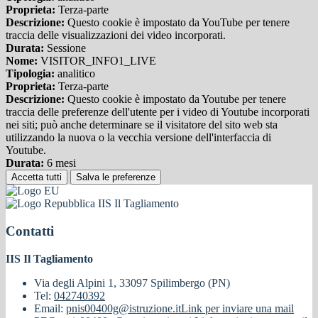
Proprieta:
Terza-parte
Descrizione:
Questo cookie è impostato da YouTube per tenere
traccia delle visualizzazioni dei video incorporati.
Durata:
Sessione
Nome:
VISITOR_INFO1_LIVE
Tipologia:
analitico
Proprieta:
Terza-parte
Descrizione:
Questo cookie è impostato da Youtube per tenere
traccia delle preferenze dell'utente per i video di Youtube incorporati
nei siti; può anche determinare se il visitatore del sito web sta
utilizzando la nuova o la vecchia versione dell'interfaccia di
Youtube.
Durata:
6 mesi
Accetta tutti
Salva le preferenze
IIS Il Tagliamento
Contatti
IIS Il Tagliamento
Via degli Alpini 1, 33097 Spilimbergo (PN)
Tel:
042740392
Email:
pnis00400g@istruzione.it
Link per inviare una mail