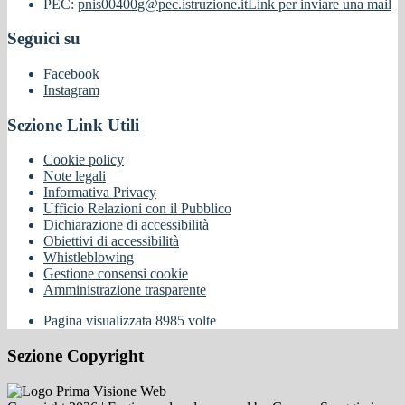
PEC:
pnis00400g@pec.istruzione.it
Link per inviare una mail
Seguici su
Facebook
Instagram
Sezione Link Utili
Cookie policy
Note legali
Informativa Privacy
Ufficio Relazioni con il Pubblico
Dichiarazione di accessibilità
Obiettivi di accessibilità
Whistleblowing
Gestione consensi cookie
Amministrazione trasparente
Pagina visualizzata
8985
volte
Sezione Copyright