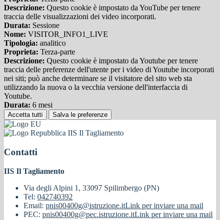
Descrizione:
Questo cookie è impostato da YouTube per tenere
traccia delle visualizzazioni dei video incorporati.
Durata:
Sessione
Nome:
VISITOR_INFO1_LIVE
Tipologia:
analitico
Proprieta:
Terza-parte
Descrizione:
Questo cookie è impostato da Youtube per tenere
traccia delle preferenze dell'utente per i video di Youtube incorporati
nei siti; può anche determinare se il visitatore del sito web sta
utilizzando la nuova o la vecchia versione dell'interfaccia di
Youtube.
Durata:
6 mesi
Accetta tutti
Salva le preferenze
IIS Il Tagliamento
Contatti
IIS Il Tagliamento
Via degli Alpini 1, 33097 Spilimbergo (PN)
Tel:
042740392
Email:
pnis00400g@istruzione.it
Link per inviare una mail
PEC:
pnis00400g@pec.istruzione.it
Link per inviare una mail