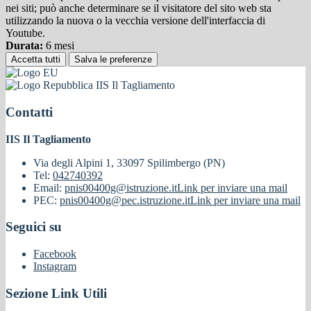
nei siti; può anche determinare se il visitatore del sito web sta
utilizzando la nuova o la vecchia versione dell'interfaccia di
Youtube.
Durata:
6 mesi
Accetta tutti
Salva le preferenze
IIS Il Tagliamento
Contatti
IIS Il Tagliamento
Via degli Alpini 1, 33097 Spilimbergo (PN)
Tel:
042740392
Email:
pnis00400g@istruzione.it
Link per inviare una mail
PEC:
pnis00400g@pec.istruzione.it
Link per inviare una mail
Seguici su
Facebook
Instagram
Sezione Link Utili