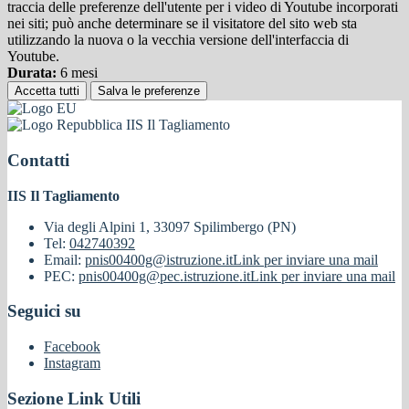
traccia delle preferenze dell'utente per i video di Youtube incorporati
nei siti; può anche determinare se il visitatore del sito web sta
utilizzando la nuova o la vecchia versione dell'interfaccia di
Youtube.
Durata:
6 mesi
Accetta tutti
Salva le preferenze
IIS Il Tagliamento
Contatti
IIS Il Tagliamento
Via degli Alpini 1, 33097 Spilimbergo (PN)
Tel:
042740392
Email:
pnis00400g@istruzione.it
Link per inviare una mail
PEC:
pnis00400g@pec.istruzione.it
Link per inviare una mail
Seguici su
Facebook
Instagram
Sezione Link Utili