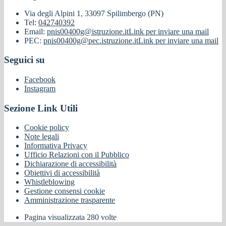
Via degli Alpini 1, 33097 Spilimbergo (PN)
Tel:
042740392
Email:
pnis00400g@istruzione.it
Link per inviare una mail
PEC:
pnis00400g@pec.istruzione.it
Link per inviare una mail
Seguici su
Facebook
Instagram
Sezione Link Utili
Cookie policy
Note legali
Informativa Privacy
Ufficio Relazioni con il Pubblico
Dichiarazione di accessibilità
Obiettivi di accessibilità
Whistleblowing
Gestione consensi cookie
Amministrazione trasparente
Pagina visualizzata
280
volte