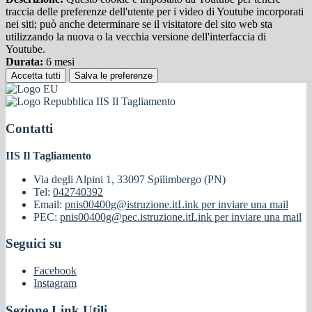
traccia delle preferenze dell'utente per i video di Youtube incorporati
nei siti; può anche determinare se il visitatore del sito web sta
utilizzando la nuova o la vecchia versione dell'interfaccia di
Youtube.
Durata:
6 mesi
Accetta tutti
Salva le preferenze
IIS Il Tagliamento
Contatti
IIS Il Tagliamento
Via degli Alpini 1, 33097 Spilimbergo (PN)
Tel:
042740392
Email:
pnis00400g@istruzione.it
Link per inviare una mail
PEC:
pnis00400g@pec.istruzione.it
Link per inviare una mail
Seguici su
Facebook
Instagram
Sezione Link Utili