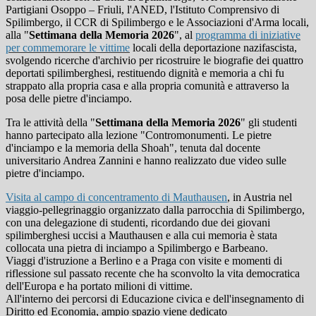
Partigiani Osoppo – Friuli, l'ANED, l'Istituto Comprensivo di
Spilimbergo, il CCR di Spilimbergo e le Associazioni d'Arma locali,
alla "
Settimana della Memoria 2026
", al
programma di iniziative
per commemorare le vittime
locali della deportazione nazifascista,
svolgendo ricerche d'archivio per ricostruire le biografie dei quattro
deportati spilimberghesi, restituendo dignità e memoria a chi fu
strappato alla propria casa e alla propria comunità e attraverso la
posa delle pietre d'inciampo.
Tra le attività della "
Settimana della Memoria 2026
" gli studenti
hanno p
artecipato alla lezione "Contromonumenti. Le pietre
d'inciampo e la memoria della Shoah", tenuta dal docente
universitario Andrea Zannini e hanno realizzato due video sulle
pietre d'inciampo.
Visita al campo di concentramento di Mauthausen
, in Austria nel
viaggio-pellegrinaggio organizzato dalla parrocchia di Spilimbergo,
con una delegazione di studenti, ricordando due dei giovani
spilimberghesi uccisi a Mauthausen e alla cui memoria è stata
collocata una pietra di inciampo a Spilimbergo e Barbeano.
Viaggi d'istruzione a Berlino e a Praga con visite e momenti di
riflessione sul passato recente che ha sconvolto la vita democratica
dell'Europa e ha portato milioni di vittime.
All'interno dei percorsi di Educazione civica e dell'insegnamento di
Diritto ed Economia, ampio spazio viene dedicato