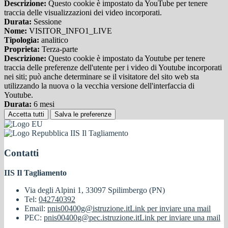
Descrizione:
Questo cookie è impostato da YouTube per tenere
traccia delle visualizzazioni dei video incorporati.
Durata:
Sessione
Nome:
VISITOR_INFO1_LIVE
Tipologia:
analitico
Proprieta:
Terza-parte
Descrizione:
Questo cookie è impostato da Youtube per tenere
traccia delle preferenze dell'utente per i video di Youtube incorporati
nei siti; può anche determinare se il visitatore del sito web sta
utilizzando la nuova o la vecchia versione dell'interfaccia di
Youtube.
Durata:
6 mesi
Accetta tutti
Salva le preferenze
IIS Il Tagliamento
Contatti
IIS Il Tagliamento
Via degli Alpini 1, 33097 Spilimbergo (PN)
Tel:
042740392
Email:
pnis00400g@istruzione.it
Link per inviare una mail
PEC:
pnis00400g@pec.istruzione.it
Link per inviare una mail