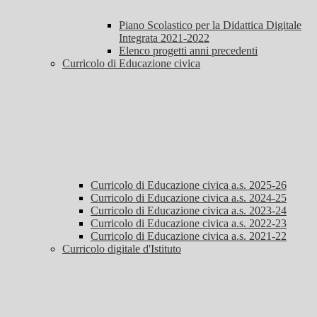
Piano Scolastico per la Didattica Digitale
Integrata 2021-2022
Elenco progetti anni precedenti
Curricolo di Educazione civica
Curricolo di Educazione civica a.s. 2025-26
Curricolo di Educazione civica a.s. 2024-25
Curricolo di Educazione civica a.s. 2023-24
Curricolo di Educazione civica a.s. 2022-23
Curricolo di Educazione civica a.s. 2021-22
Curricolo digitale d'Istituto