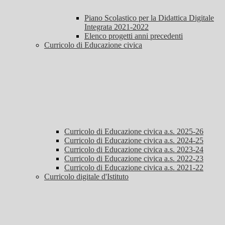
Piano Scolastico per la Didattica Digitale
Integrata 2021-2022
Elenco progetti anni precedenti
Curricolo di Educazione civica
Curricolo di Educazione civica a.s. 2025-26
Curricolo di Educazione civica a.s. 2024-25
Curricolo di Educazione civica a.s. 2023-24
Curricolo di Educazione civica a.s. 2022-23
Curricolo di Educazione civica a.s. 2021-22
Curricolo digitale d'Istituto