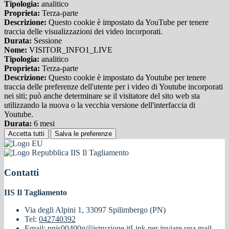
Tipologia:
analitico
Proprieta:
Terza-parte
Descrizione:
Questo cookie è impostato da YouTube per tenere
traccia delle visualizzazioni dei video incorporati.
Durata:
Sessione
Nome:
VISITOR_INFO1_LIVE
Tipologia:
analitico
Proprieta:
Terza-parte
Descrizione:
Questo cookie è impostato da Youtube per tenere
traccia delle preferenze dell'utente per i video di Youtube incorporati
nei siti; può anche determinare se il visitatore del sito web sta
utilizzando la nuova o la vecchia versione dell'interfaccia di
Youtube.
Durata:
6 mesi
Accetta tutti
Salva le preferenze
IIS Il Tagliamento
Contatti
IIS Il Tagliamento
Via degli Alpini 1, 33097 Spilimbergo (PN)
Tel:
042740392
Email:
pnis00400g@istruzione.it
Link per inviare una mail