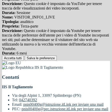
Descrizione:
Questo cookie è impostato da YouTube per tenere
traccia delle visualizzazioni dei video incorporati.
Durata:
Sessione
Nome:
VISITOR_INFO1_LIVE
Tipologia:
analitico
Proprieta:
Terza-parte
Descrizione:
Questo cookie è impostato da Youtube per tenere
traccia delle preferenze dell'utente per i video di Youtube incorporati
nei siti; può anche determinare se il visitatore del sito web sta
utilizzando la nuova o la vecchia versione dell'interfaccia di
Youtube.
Durata:
6 mesi
Accetta tutti
Salva le preferenze
IIS Il Tagliamento
Contatti
IIS Il Tagliamento
Via degli Alpini 1, 33097 Spilimbergo (PN)
Tel:
042740392
Email:
pnis00400g@istruzione.it
Link per inviare una mail
PEC:
pnis00400g@pec.istruzione.it
Link per inviare una mail