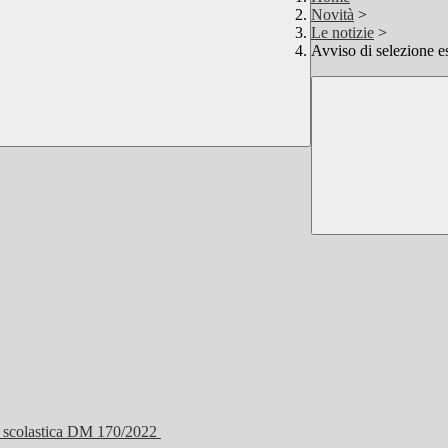
Novità
>
Le notizie
>
Avviso di selezione es
ne scolastica DM 170/2022