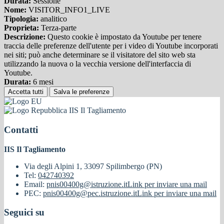
Durata:
Sessione
Nome:
VISITOR_INFO1_LIVE
Tipologia:
analitico
Proprieta:
Terza-parte
Descrizione:
Questo cookie è impostato da Youtube per tenere
traccia delle preferenze dell'utente per i video di Youtube incorporati
nei siti; può anche determinare se il visitatore del sito web sta
utilizzando la nuova o la vecchia versione dell'interfaccia di
Youtube.
Durata:
6 mesi
Accetta tutti
Salva le preferenze
IIS Il Tagliamento
Contatti
IIS Il Tagliamento
Via degli Alpini 1, 33097 Spilimbergo (PN)
Tel:
042740392
Email:
pnis00400g@istruzione.it
Link per inviare una mail
PEC:
pnis00400g@pec.istruzione.it
Link per inviare una mail
Seguici su