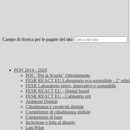
Campo di ricerca per le pagine del sito
PON 2014 - 2020
POC "Per la Scuola" Orientamento
FESR REACT EU Laboratorio eco-sostenibile - 2° ediz
FESR Laboratorio green, innovativo e sostenibile
FESR REACT EU - Digital board
FESR REACT EU - Cablaggio reti
Ambienti Digitali
Cittadinanza e creatività digitale
Competenze di cittadinanza globale
Competenze di base
Inclusione e lotta al disagio
Lan-Wlan