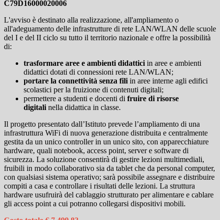
C79D16000020006
L'avviso è destinato alla realizzazione, all'ampliamento o
all'adeguamento delle infrastrutture di rete LAN/WLAN delle scuole
del I e del II ciclo su tutto il territorio nazionale e offre la possibilità
di:
trasformare aree e ambienti didattici
in aree e ambienti
didattici dotati di connessioni rete LAN/WLAN;
portare la connettività senza fili
in aree interne agli edifici
scolastici per la fruizione di contenuti digitali;
permettere a studenti e docenti di
fruire di risorse
digitali
nella didattica in classe.
Il progetto presentato dall’Istituto prevede l’ampliamento di una
infrastruttura WiFi di nuova generazione distribuita e centralmente
gestita da un unico controller in un unico sito, con apparecchiature
hardware, quali notebook, access point, server e software di
sicurezza. La soluzione consentirà di gestire lezioni multimediali,
fruibili in modo collaborativo sia da tablet che da personal computer,
con qualsiasi sistema operativo; sarà possibile assegnare e distribuire
compiti a casa e controllare i risultati delle lezioni. La struttura
hardware usufruirà del cablaggio strutturato per alimentare e cablare
gli access point a cui potranno collegarsi dispositivi mobili.