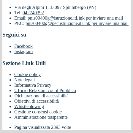
Via degli Alpini 1, 33097 Spilimbergo (PN)
Tel:
042740392
Email:
pnis00400g@istruzione.it
Link per inviare una mail
PEC:
pnis00400g@pec.istruzione.it
Link per inviare una mail
Seguici su
Facebook
Instagram
Sezione Link Utili
Cookie policy
Note legali
Informativa Privacy
Ufficio Relazioni con il Pubblico
Dichiarazione di accessibilità
Obiettivi di accessibilità
Whistleblowing
Gestione consensi cookie
Amministrazione trasparente
Pagina visualizzata
2393
volte