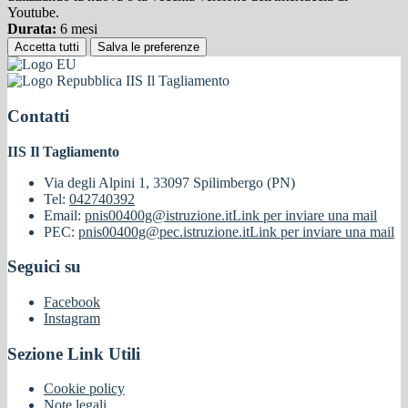
Youtube.
Durata:
6 mesi
Accetta tutti
Salva le preferenze
IIS Il Tagliamento
Contatti
IIS Il Tagliamento
Via degli Alpini 1, 33097 Spilimbergo (PN)
Tel:
042740392
Email:
pnis00400g@istruzione.it
Link per inviare una mail
PEC:
pnis00400g@pec.istruzione.it
Link per inviare una mail
Seguici su
Facebook
Instagram
Sezione Link Utili
Cookie policy
Note legali