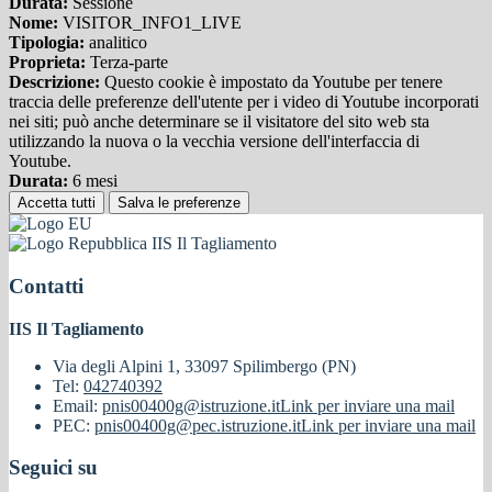
Durata:
Sessione
Nome:
VISITOR_INFO1_LIVE
Tipologia:
analitico
Proprieta:
Terza-parte
Descrizione:
Questo cookie è impostato da Youtube per tenere
traccia delle preferenze dell'utente per i video di Youtube incorporati
nei siti; può anche determinare se il visitatore del sito web sta
utilizzando la nuova o la vecchia versione dell'interfaccia di
Youtube.
Durata:
6 mesi
Accetta tutti
Salva le preferenze
IIS Il Tagliamento
Contatti
IIS Il Tagliamento
Via degli Alpini 1, 33097 Spilimbergo (PN)
Tel:
042740392
Email:
pnis00400g@istruzione.it
Link per inviare una mail
PEC:
pnis00400g@pec.istruzione.it
Link per inviare una mail
Seguici su