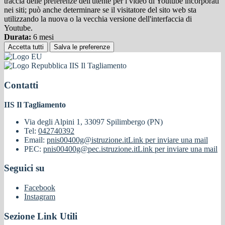
traccia delle preferenze dell'utente per i video di Youtube incorporati
nei siti; può anche determinare se il visitatore del sito web sta
utilizzando la nuova o la vecchia versione dell'interfaccia di
Youtube.
Durata:
6 mesi
Accetta tutti
Salva le preferenze
IIS Il Tagliamento
Contatti
IIS Il Tagliamento
Via degli Alpini 1, 33097 Spilimbergo (PN)
Tel:
042740392
Email:
pnis00400g@istruzione.it
Link per inviare una mail
PEC:
pnis00400g@pec.istruzione.it
Link per inviare una mail
Seguici su
Facebook
Instagram
Sezione Link Utili