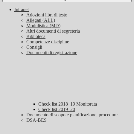
Intranet
Adozioni libri di testo
Allegati (ALL)
Modulistica (MD)
Altri documenti di segreteria
Biblioteca
Competenze discipline
Consigli
Documenti di registrazione
Check list 2018_19 Monitorata
Check list 2019_20
Documento di scopo e pianificazione, procedure
DSA-BES