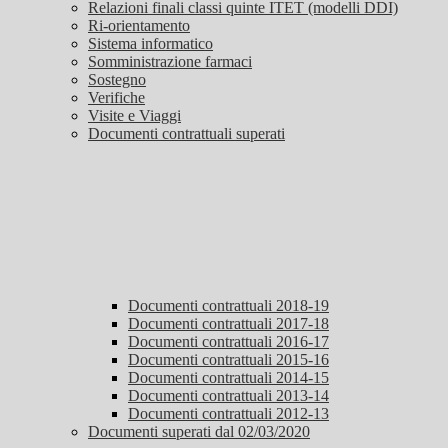
Relazioni finali classi quinte ITET (modelli DDI)
Ri-orientamento
Sistema informatico
Somministrazione farmaci
Sostegno
Verifiche
Visite e Viaggi
Documenti contrattuali superati
Documenti contrattuali 2018-19
Documenti contrattuali 2017-18
Documenti contrattuali 2016-17
Documenti contrattuali 2015-16
Documenti contrattuali 2014-15
Documenti contrattuali 2013-14
Documenti contrattuali 2012-13
Documenti superati dal 02/03/2020