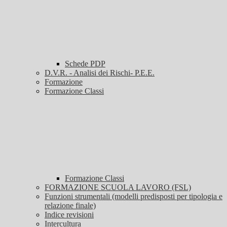
Schede PDP
D.V.R. - Analisi dei Rischi- P.E.E.
Formazione
Formazione Classi
Formazione Classi
FORMAZIONE SCUOLA LAVORO (FSL)
Funzioni strumentali (modelli predisposti per tipologia e
relazione finale)
Indice revisioni
Intercultura