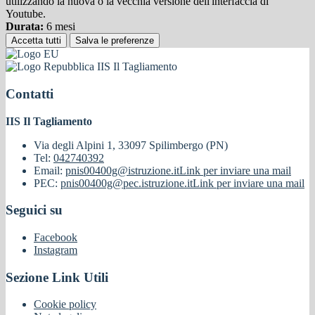
utilizzando la nuova o la vecchia versione dell'interfaccia di
Youtube.
Durata:
6 mesi
Accetta tutti
Salva le preferenze
IIS Il Tagliamento
Contatti
IIS Il Tagliamento
Via degli Alpini 1, 33097 Spilimbergo (PN)
Tel:
042740392
Email:
pnis00400g@istruzione.it
Link per inviare una mail
PEC:
pnis00400g@pec.istruzione.it
Link per inviare una mail
Seguici su
Facebook
Instagram
Sezione Link Utili
Cookie policy