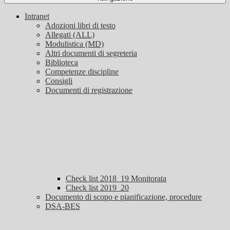
Intranet
Adozioni libri di testo
Allegati (ALL)
Modulistica (MD)
Altri documenti di segreteria
Biblioteca
Competenze discipline
Consigli
Documenti di registrazione
Check list 2018_19 Monitorata
Check list 2019_20
Documento di scopo e pianificazione, procedure
DSA-BES