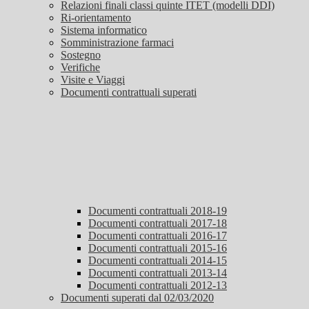
Relazioni finali classi quinte ITET (modelli DDI)
Ri-orientamento
Sistema informatico
Somministrazione farmaci
Sostegno
Verifiche
Visite e Viaggi
Documenti contrattuali superati
Documenti contrattuali 2018-19
Documenti contrattuali 2017-18
Documenti contrattuali 2016-17
Documenti contrattuali 2015-16
Documenti contrattuali 2014-15
Documenti contrattuali 2013-14
Documenti contrattuali 2012-13
Documenti superati dal 02/03/2020