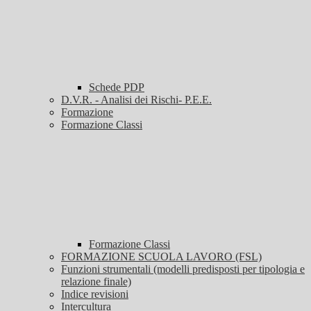
Schede PDP
D.V.R. - Analisi dei Rischi- P.E.E.
Formazione
Formazione Classi
Formazione Classi
FORMAZIONE SCUOLA LAVORO (FSL)
Funzioni strumentali (modelli predisposti per tipologia e
relazione finale)
Indice revisioni
Intercultura