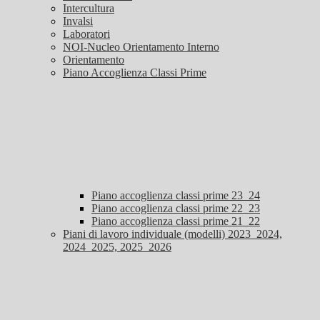
Intercultura
Invalsi
Laboratori
NOI-Nucleo Orientamento Interno
Orientamento
Piano Accoglienza Classi Prime
Piano accoglienza classi prime 23_24
Piano accoglienza classi prime 22_23
Piano accoglienza classi prime 21_22
Piani di lavoro individuale (modelli) 2023_2024,
2024_2025, 2025_2026