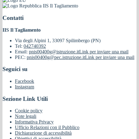
IIS Il Tagliamento
Contatti
IIS Il Tagliamento
Via degli Alpini 1, 33097 Spilimbergo (PN)
Tel:
042740392
Email:
pnis00400g@istruzione.it
Link per inviare una mail
PEC:
pnis00400g@pec.istruzione.it
Link per inviare una mail
Seguici su
Facebook
Instagram
Sezione Link Utili
Cookie policy
Note legali
Informativa Privacy
Ufficio Relazioni con il Pubblico
Dichiarazione di accessibilità
Obiettivi di accessibilità