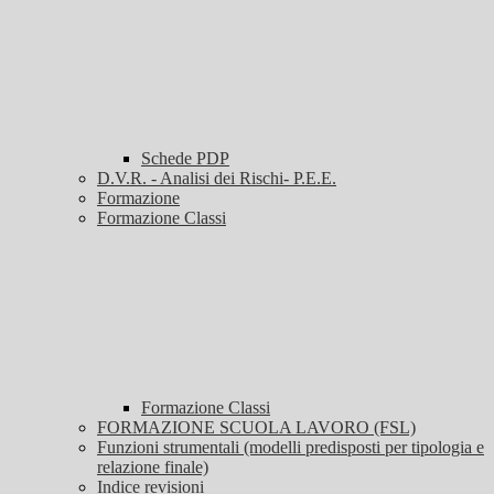
Schede PDP
D.V.R. - Analisi dei Rischi- P.E.E.
Formazione
Formazione Classi
Formazione Classi
FORMAZIONE SCUOLA LAVORO (FSL)
Funzioni strumentali (modelli predisposti per tipologia e
relazione finale)
Indice revisioni