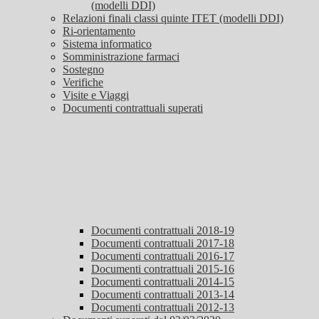
(modelli DDI)
Relazioni finali classi quinte ITET (modelli DDI)
Ri-orientamento
Sistema informatico
Somministrazione farmaci
Sostegno
Verifiche
Visite e Viaggi
Documenti contrattuali superati
Documenti contrattuali 2018-19
Documenti contrattuali 2017-18
Documenti contrattuali 2016-17
Documenti contrattuali 2015-16
Documenti contrattuali 2014-15
Documenti contrattuali 2013-14
Documenti contrattuali 2012-13