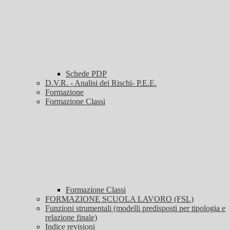
Schede PDP
D.V.R. - Analisi dei Rischi- P.E.E.
Formazione
Formazione Classi
Formazione Classi
FORMAZIONE SCUOLA LAVORO (FSL)
Funzioni strumentali (modelli predisposti per tipologia e
relazione finale)
Indice revisioni