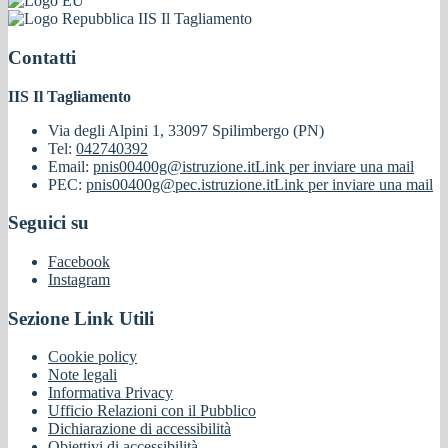
IIS Il Tagliamento
Contatti
IIS Il Tagliamento
Via degli Alpini 1, 33097 Spilimbergo (PN)
Tel:
042740392
Email:
pnis00400g@istruzione.it
Link per inviare una mail
PEC:
pnis00400g@pec.istruzione.it
Link per inviare una mail
Seguici su
Facebook
Instagram
Sezione Link Utili
Cookie policy
Note legali
Informativa Privacy
Ufficio Relazioni con il Pubblico
Dichiarazione di accessibilità
Obiettivi di accessibilità