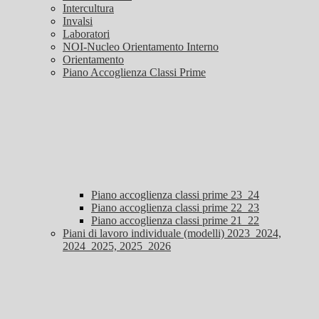
Intercultura
Invalsi
Laboratori
NOI-Nucleo Orientamento Interno
Orientamento
Piano Accoglienza Classi Prime
Piano accoglienza classi prime 23_24
Piano accoglienza classi prime 22_23
Piano accoglienza classi prime 21_22
Piani di lavoro individuale (modelli) 2023_2024,
2024_2025, 2025_2026