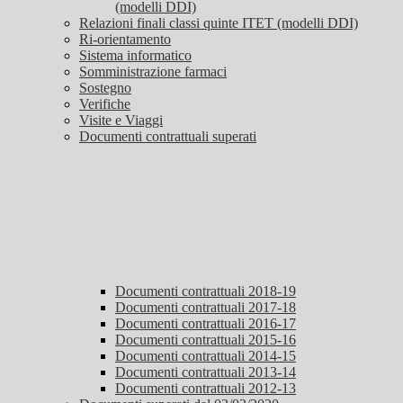
(modelli DDI)
Relazioni finali classi quinte ITET (modelli DDI)
Ri-orientamento
Sistema informatico
Somministrazione farmaci
Sostegno
Verifiche
Visite e Viaggi
Documenti contrattuali superati
Documenti contrattuali 2018-19
Documenti contrattuali 2017-18
Documenti contrattuali 2016-17
Documenti contrattuali 2015-16
Documenti contrattuali 2014-15
Documenti contrattuali 2013-14
Documenti contrattuali 2012-13