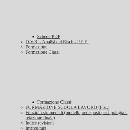
Schede PDP
D.V.R. - Analisi dei Rischi- P.E.E.
Formazione
Formazione Classi
Formazione Classi
FORMAZIONE SCUOLA LAVORO (FSL)
Funzioni strumentali (modelli predisposti per tipologia e
relazione finale)
Indice revisioni
Intercultura