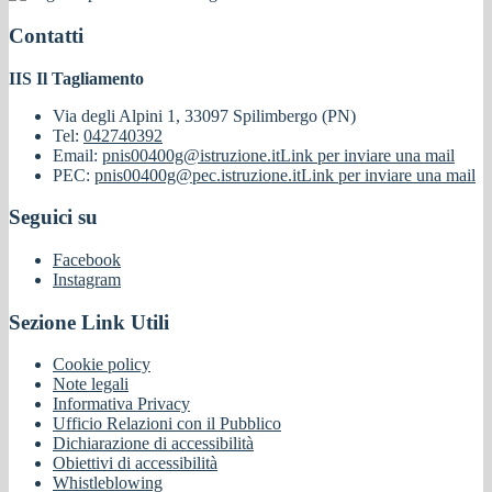
Contatti
IIS Il Tagliamento
Via degli Alpini 1, 33097 Spilimbergo (PN)
Tel:
042740392
Email:
pnis00400g@istruzione.it
Link per inviare una mail
PEC:
pnis00400g@pec.istruzione.it
Link per inviare una mail
Seguici su
Facebook
Instagram
Sezione Link Utili
Cookie policy
Note legali
Informativa Privacy
Ufficio Relazioni con il Pubblico
Dichiarazione di accessibilità
Obiettivi di accessibilità
Whistleblowing