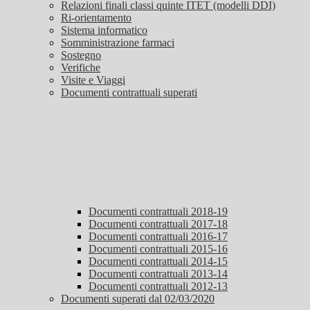
Relazioni finali classi quinte ITET (modelli DDI)
Ri-orientamento
Sistema informatico
Somministrazione farmaci
Sostegno
Verifiche
Visite e Viaggi
Documenti contrattuali superati
Documenti contrattuali 2018-19
Documenti contrattuali 2017-18
Documenti contrattuali 2016-17
Documenti contrattuali 2015-16
Documenti contrattuali 2014-15
Documenti contrattuali 2013-14
Documenti contrattuali 2012-13
Documenti superati dal 02/03/2020