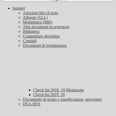
Intranet
Adozioni libri di testo
Allegati (ALL)
Modulistica (MD)
Altri documenti di segreteria
Biblioteca
Competenze discipline
Consigli
Documenti di registrazione
Check list 2018_19 Monitorata
Check list 2019_20
Documento di scopo e pianificazione, procedure
DSA-BES