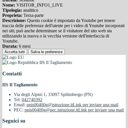
Nome:
VISITOR_INFO1_LIVE
Tipologia:
analitico
Proprieta:
Terza-parte
Descrizione:
Questo cookie è impostato da Youtube per tenere
traccia delle preferenze dell'utente per i video di Youtube incorporati
nei siti; può anche determinare se il visitatore del sito web sta
utilizzando la nuova o la vecchia versione dell'interfaccia di
Youtube.
Durata:
6 mesi
Accetta tutti
Salva le preferenze
IIS Il Tagliamento
Contatti
IIS Il Tagliamento
Via degli Alpini 1, 33097 Spilimbergo (PN)
Tel:
042740392
Email:
pnis00400g@istruzione.it
Link per inviare una mail
PEC:
pnis00400g@pec.istruzione.it
Link per inviare una mail
Seguici su