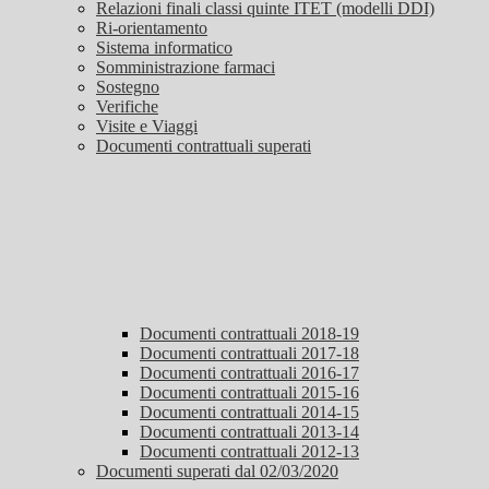
Relazioni finali classi quinte ITET (modelli DDI)
Ri-orientamento
Sistema informatico
Somministrazione farmaci
Sostegno
Verifiche
Visite e Viaggi
Documenti contrattuali superati
Documenti contrattuali 2018-19
Documenti contrattuali 2017-18
Documenti contrattuali 2016-17
Documenti contrattuali 2015-16
Documenti contrattuali 2014-15
Documenti contrattuali 2013-14
Documenti contrattuali 2012-13
Documenti superati dal 02/03/2020