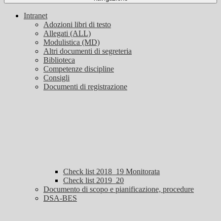
Intranet
Adozioni libri di testo
Allegati (ALL)
Modulistica (MD)
Altri documenti di segreteria
Biblioteca
Competenze discipline
Consigli
Documenti di registrazione
Check list 2018_19 Monitorata
Check list 2019_20
Documento di scopo e pianificazione, procedure
DSA-BES