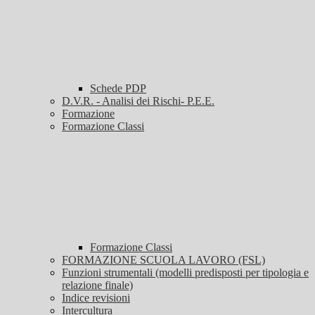
Schede PDP
D.V.R. - Analisi dei Rischi- P.E.E.
Formazione
Formazione Classi
Formazione Classi
FORMAZIONE SCUOLA LAVORO (FSL)
Funzioni strumentali (modelli predisposti per tipologia e
relazione finale)
Indice revisioni
Intercultura