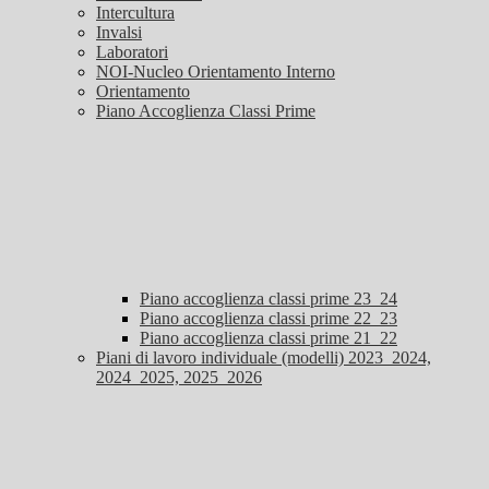
Intercultura
Invalsi
Laboratori
NOI-Nucleo Orientamento Interno
Orientamento
Piano Accoglienza Classi Prime
Piano accoglienza classi prime 23_24
Piano accoglienza classi prime 22_23
Piano accoglienza classi prime 21_22
Piani di lavoro individuale (modelli) 2023_2024,
2024_2025, 2025_2026