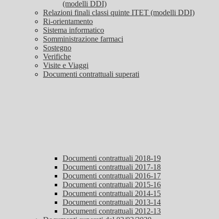
(modelli DDI)
Relazioni finali classi quinte ITET (modelli DDI)
Ri-orientamento
Sistema informatico
Somministrazione farmaci
Sostegno
Verifiche
Visite e Viaggi
Documenti contrattuali superati
Documenti contrattuali 2018-19
Documenti contrattuali 2017-18
Documenti contrattuali 2016-17
Documenti contrattuali 2015-16
Documenti contrattuali 2014-15
Documenti contrattuali 2013-14
Documenti contrattuali 2012-13