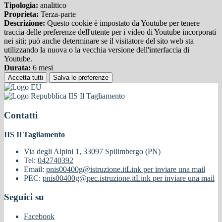
Tipologia:
analitico
Proprieta:
Terza-parte
Descrizione:
Questo cookie è impostato da Youtube per tenere
traccia delle preferenze dell'utente per i video di Youtube incorporati
nei siti; può anche determinare se il visitatore del sito web sta
utilizzando la nuova o la vecchia versione dell'interfaccia di
Youtube.
Durata:
6 mesi
Accetta tutti
Salva le preferenze
IIS Il Tagliamento
Contatti
IIS Il Tagliamento
Via degli Alpini 1, 33097 Spilimbergo (PN)
Tel:
042740392
Email:
pnis00400g@istruzione.it
Link per inviare una mail
PEC:
pnis00400g@pec.istruzione.it
Link per inviare una mail
Seguici su
Facebook