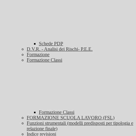
Schede PDP
D.V.R. - Analisi dei Rischi- P.E.E.
Formazione
Formazione Classi
Formazione Classi
FORMAZIONE SCUOLA LAVORO (FSL)
Funzioni strumentali (modelli predisposti per tipologia e
relazione finale)
Indice revisioni