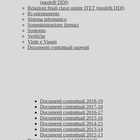
(modelli DDI)
Relazioni finali classi quinte ITET (modelli DDI)
Ri-orientamento
Sistema informatico
Somministrazione farmaci
Sostegno
Verifiche
Visite e Viaggi
Documenti contrattuali superati
Documenti contrattuali 2018-19
Documenti contrattuali 2017-18
Documenti contrattuali 2016-17
Documenti contrattuali 2015-16
Documenti contrattuali 2014-15
Documenti contrattuali 2013-14
Documenti contrattuali 2012-13