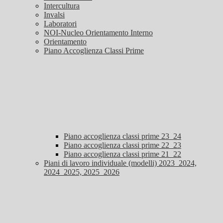
Intercultura
Invalsi
Laboratori
NOI-Nucleo Orientamento Interno
Orientamento
Piano Accoglienza Classi Prime
Piano accoglienza classi prime 23_24
Piano accoglienza classi prime 22_23
Piano accoglienza classi prime 21_22
Piani di lavoro individuale (modelli) 2023_2024,
2024_2025, 2025_2026