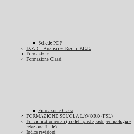
Schede PDP
D.V.R. - Analisi dei Rischi- P.E.E.
Formazione
Formazione Classi
Formazione Classi
FORMAZIONE SCUOLA LAVORO (FSL)
Funzioni strumentali (modelli predisposti per tipologia e
relazione finale)
Indice revisioni