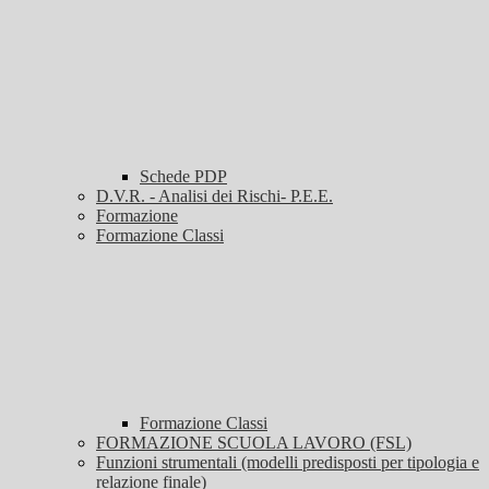
Schede PDP
D.V.R. - Analisi dei Rischi- P.E.E.
Formazione
Formazione Classi
Formazione Classi
FORMAZIONE SCUOLA LAVORO (FSL)
Funzioni strumentali (modelli predisposti per tipologia e
relazione finale)